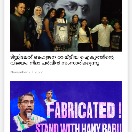
ടിസ്സിലേത് ബഹുജന രാഷ്ട്രീയ ഐക്യത്തിന്റെ
വിജയം: നിദാ പർവീൻ സംസാരിക്കുന്നു
November 20, 2022