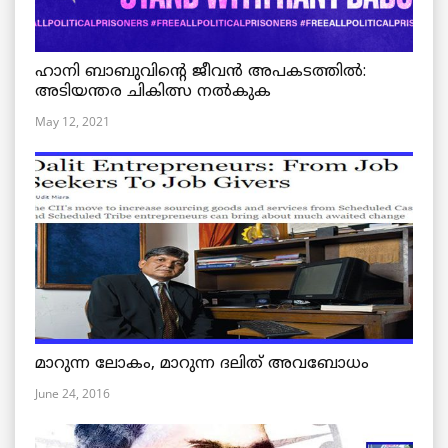
ഹാനി ബാബുവിന്റെ ജീവൻ അപകടത്തിൽ:
അടിയന്തര ചികിത്സ നൽകുക
May 12, 2021
മാറുന്ന ലോകം, മാറുന്ന ദലിത് അവബോധം
June 24, 2016