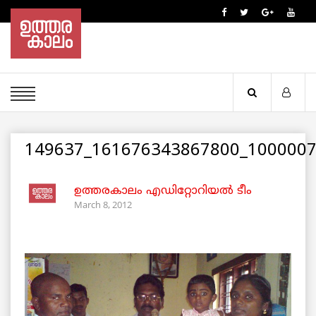
149637_161676343867800_1000007
ഉത്തരകാലം എഡിറ്റോറിയല്‍ ടീം
March 8, 2012