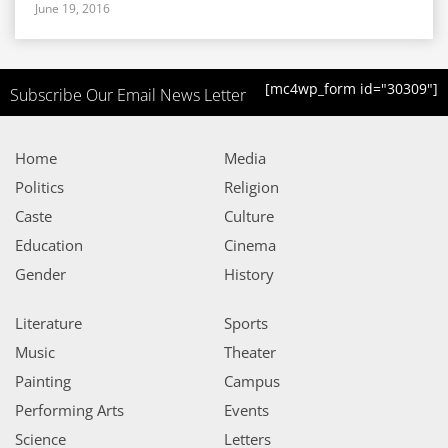
June 19, 2016
[mc4wp_form id="30309"]
Subscribe Our Email News Letter
Home
Media
Politics
Religion
Caste
Culture
Education
Cinema
Gender
History
Literature
Sports
Music
Theater
Painting
Campus
Performing Arts
Events
Science
Letters