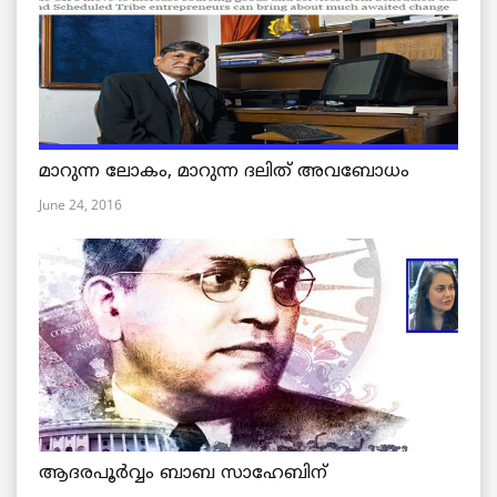
മാറുന്ന ലോകം, മാറുന്ന ദലിത് അവബോധം
June 24, 2016
ആദരപൂര്‍വ്വം ബാബ സാഹേബിന്