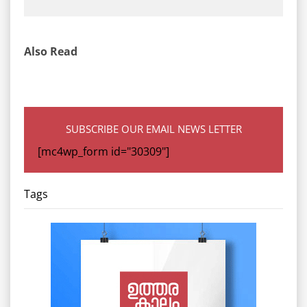
Also Read
SUBSCRIBE OUR EMAIL NEWS LETTER
[mc4wp_form id="30309"]
Tags