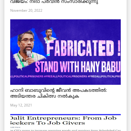
വിജയം: നിദാ പർവീൻ സംസാരിക്കുന്നു
November 20, 2022
ഹാനി ബാബുവിന്റെ ജീവൻ അപകടത്തിൽ:
അടിയന്തര ചികിത്സ നൽകുക
May 12, 2021