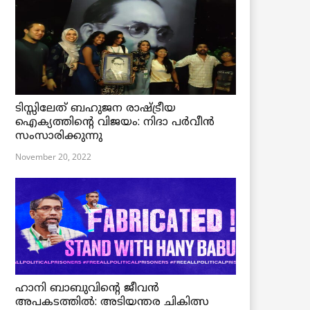
ടിസ്സിലേത് ബഹുജന രാഷ്ട്രീയ
ഐക്യത്തിന്റെ വിജയം: നിദാ പർവീൻ
സംസാരിക്കുന്നു
November 20, 2022
ഹാനി ബാബുവിന്റെ ജീവൻ
അപകടത്തിൽ: അടിയന്തര ചികിത്സ