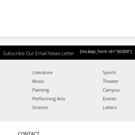
[mc4wp_form id="30309"]
Subscribe Our Email News Letter
Literature
Sports
Music
Theater
Painting
Campus
Performing Arts
Events
Science
Letters
CONTACT