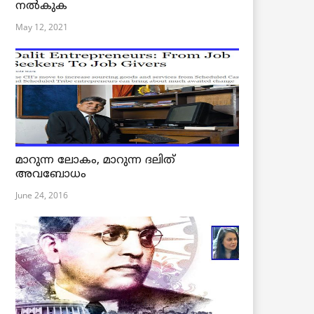
നൽകുക
May 12, 2021
മാറുന്ന ലോകം, മാറുന്ന ദലിത്
അവബോധം
June 24, 2016