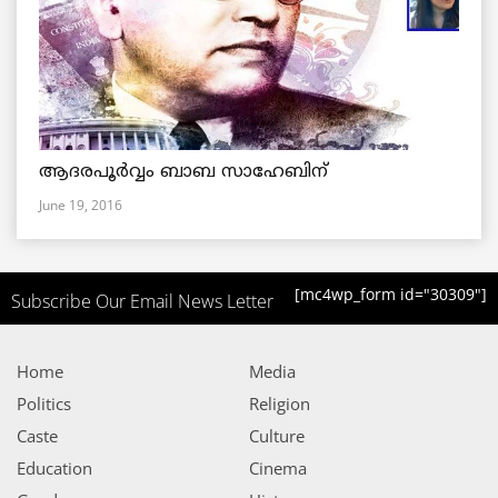
ആദരപൂര്‍വ്വം ബാബ സാഹേബിന്
June 19, 2016
[mc4wp_form id="30309"]
Subscribe Our Email News Letter
Home
Media
Politics
Religion
Caste
Culture
Education
Cinema