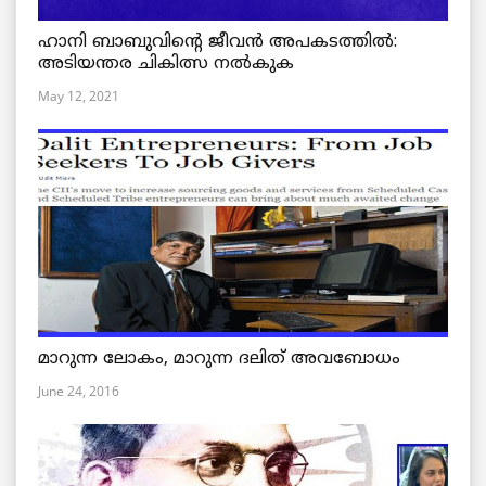
ഹാനി ബാബുവിന്റെ ജീവൻ അപകടത്തിൽ:
അടിയന്തര ചികിത്സ നൽകുക
May 12, 2021
മാറുന്ന ലോകം, മാറുന്ന ദലിത് അവബോധം
June 24, 2016