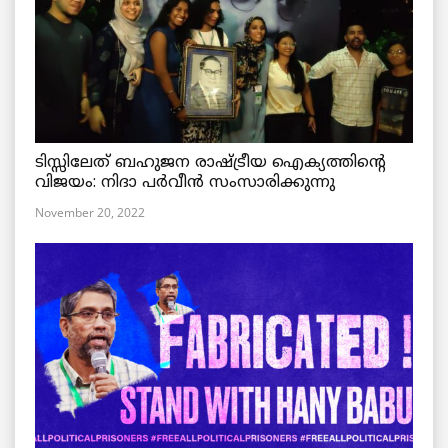
ടിസ്സിലേത് ബഹുജന രാഷ്ട്രീയ ഐക്യത്തിന്റെ
വിജയം: നിദാ പർവീൻ സംസാരിക്കുന്നു
November 20, 2022