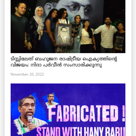
ടിസ്സിലേത് ബഹുജന രാഷ്ട്രീയ ഐക്യത്തിന്റെ
വിജയം: നിദാ പർവീൻ സംസാരിക്കുന്നു
November 20, 2022