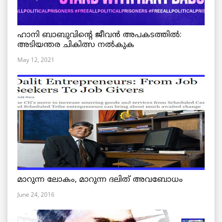
ഹാനി ബാബുവിന്റെ ജീവൻ അപകടത്തിൽ:
അടിയന്തര ചികിത്സ നൽകുക
May 12, 2021
മാറുന്ന ലോകം, മാറുന്ന ദലിത് അവബോധം
June 24, 2016