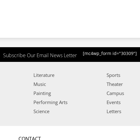
[mc4wp_form id="30309"]
Subscribe Our Email News Letter
Literature
Sports
Music
Theater
Painting
Campus
Performing Arts
Events
Science
Letters
CONTACT