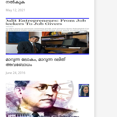
നൽകുക
May 12, 2021
മാറുന്ന ലോകം, മാറുന്ന ദലിത്
അവബോധം
June 24, 2016