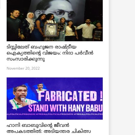
ടിസ്സിലേത് ബഹുജന രാഷ്ട്രീയ
ഐക്യത്തിന്റെ വിജയം: നിദാ പർവീൻ
സംസാരിക്കുന്നു
November 20, 2022
ഹാനി ബാബുവിന്റെ ജീവൻ
അപകടത്തിൽ: അടിയന്തര ചികിത്സ