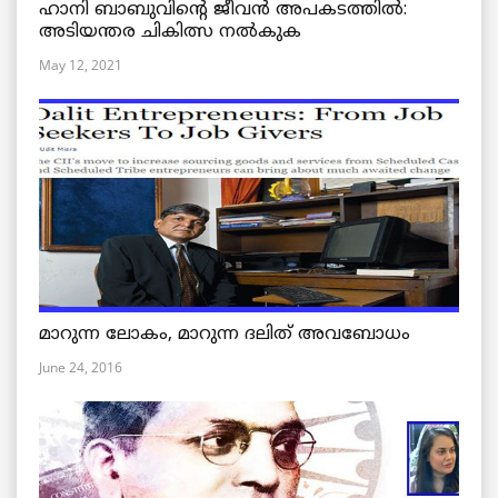
ഹാനി ബാബുവിന്റെ ജീവൻ അപകടത്തിൽ:
അടിയന്തര ചികിത്സ നൽകുക
May 12, 2021
മാറുന്ന ലോകം, മാറുന്ന ദലിത് അവബോധം
June 24, 2016