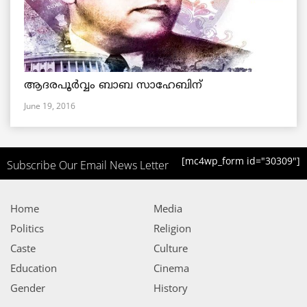
ആദരപൂര്‍വ്വം ബാബ സാഹേബിന്
June 19, 2016
[mc4wp_form id="30309"]
Subscribe Our Email News Letter
Home
Media
Politics
Religion
Caste
Culture
Education
Cinema
Gender
History