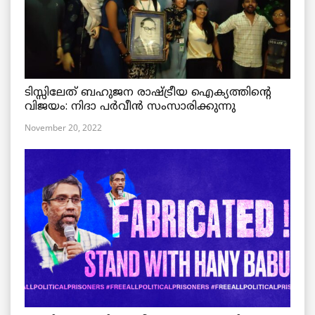
ടിസ്സിലേത് ബഹുജന രാഷ്ട്രീയ ഐക്യത്തിന്റെ
വിജയം: നിദാ പർവീൻ സംസാരിക്കുന്നു
November 20, 2022