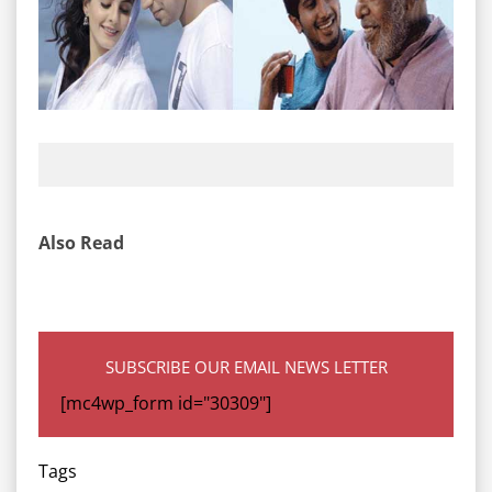
Also Read
SUBSCRIBE OUR EMAIL NEWS LETTER
[mc4wp_form id="30309"]
Tags