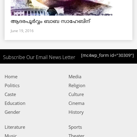
ആദരപൂര്‍വ്വം ബാബ സാഹേബിന്
June 19, 2016
[mc4wp_form id="30309"]
Subscribe Our Email News Letter
Home
Media
Politics
Religion
Caste
Culture
Education
Cinema
Gender
History
Literature
Sports
Music
Theater