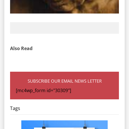
Also Read
SUBSCRIBE OUR EMAIL NEWS LETTER
[mc4wp_form id="30309"]
Tags