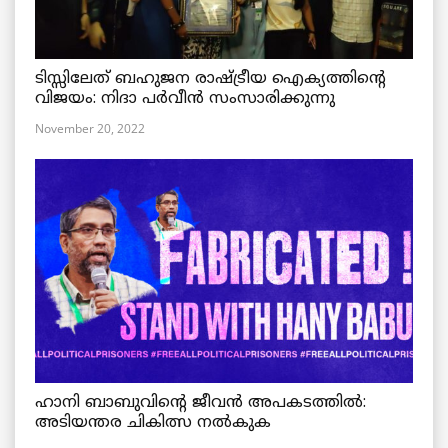
ടിസ്സിലേത് ബഹുജന രാഷ്ട്രീയ ഐക്യത്തിന്റെ
വിജയം: നിദാ പർവീൻ സംസാരിക്കുന്നു
November 20, 2022
ഹാനി ബാബുവിന്റെ ജീവൻ അപകടത്തിൽ:
അടിയന്തര ചികിത്സ നൽകുക