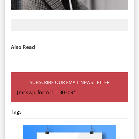
Also Read
SUBSCRIBE OUR EMAIL NEWS LETTER
[mc4wp_form id="30309"]
Tags