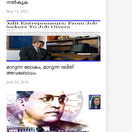
നൽകുക
May 12, 2021
മാറുന്ന ലോകം, മാറുന്ന ദലിത്
അവബോധം
June 24, 2016