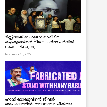
ടിസ്സിലേത് ബഹുജന രാഷ്ട്രീയ
ഐക്യത്തിന്റെ വിജയം: നിദാ പർവീൻ
സംസാരിക്കുന്നു
November 20, 2022
ഹാനി ബാബുവിന്റെ ജീവൻ
അപകടത്തിൽ: അടിയന്തര ചികിത്സ