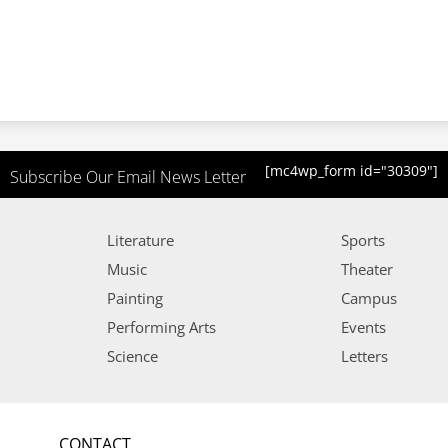
[mc4wp_form id="30309"]
Subscribe Our Email News Letter
Literature
Sports
Music
Theater
Painting
Campus
Performing Arts
Events
Science
Letters
CONTACT