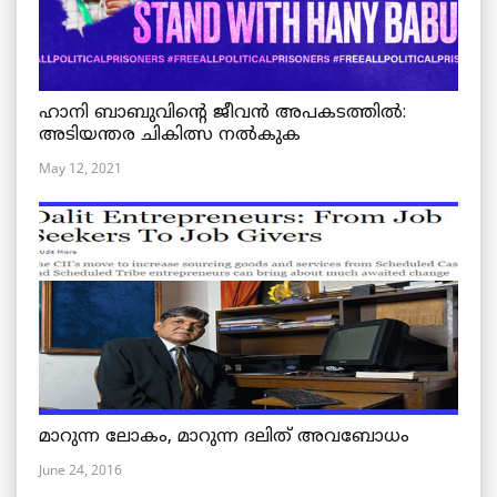
ഹാനി ബാബുവിന്റെ ജീവൻ അപകടത്തിൽ:
അടിയന്തര ചികിത്സ നൽകുക
May 12, 2021
മാറുന്ന ലോകം, മാറുന്ന ദലിത് അവബോധം
June 24, 2016