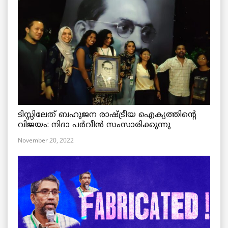
ടിസ്സിലേത് ബഹുജന രാഷ്ട്രീയ ഐക്യത്തിന്റെ
വിജയം: നിദാ പർവീൻ സംസാരിക്കുന്നു
November 20, 2022