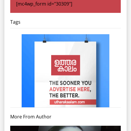
[mc4wp_form id="30309"]
Tags
More From Author