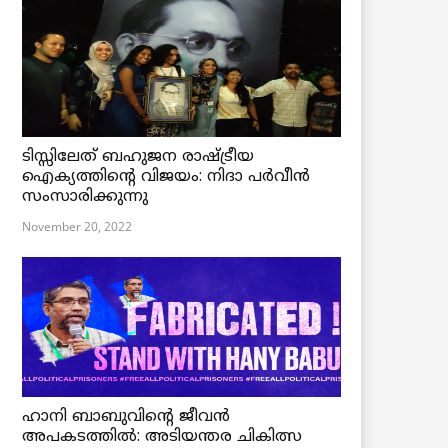
ടിസ്സിലേത് ബഹുജന രാഷ്ട്രീയ
ഐക്യത്തിന്റെ വിജയം: നിദാ പർവീൻ
സംസാരിക്കുന്നു
November 20, 2022
ഹാനി ബാബുവിന്റെ ജീവൻ
അപകടത്തിൽ: അടിയന്തര ചികിത്സ