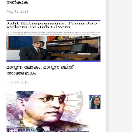
നൽകുക
May 12, 2021
മാറുന്ന ലോകം, മാറുന്ന ദലിത്
അവബോധം
June 24, 2016