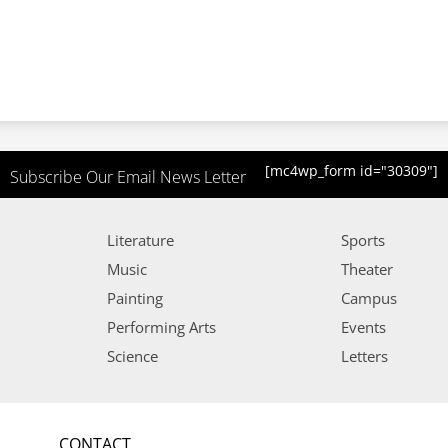
[mc4wp_form id="30309"]
Subscribe Our Email News Letter
Literature
Sports
Music
Theater
Painting
Campus
Performing Arts
Events
Science
Letters
CONTACT