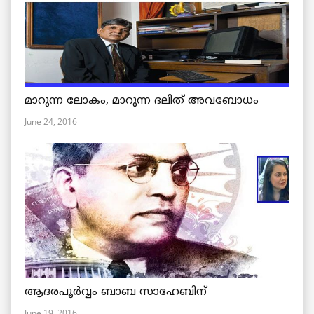
മാറുന്ന ലോകം, മാറുന്ന ദലിത് അവബോധം
June 24, 2016
ആദരപൂര്‍വ്വം ബാബ സാഹേബിന്
June 19, 2016