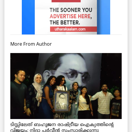
More From Author
ടിസ്സിലേത് ബഹുജന രാഷ്ട്രീയ ഐക്യത്തിന്റെ
വിജയം: നിദാ പർവീൻ സംസാരിക്കുന്നു