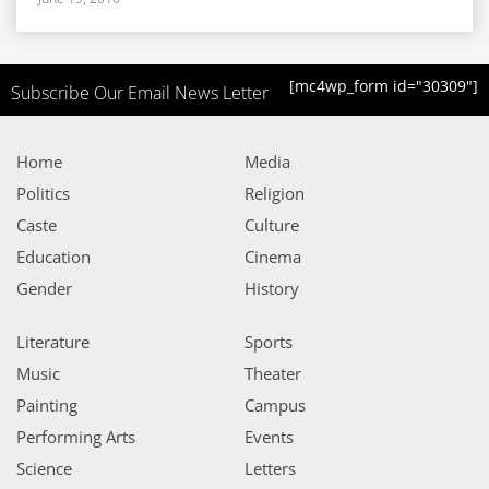
[mc4wp_form id="30309"]
Subscribe Our Email News Letter
Home
Media
Politics
Religion
Caste
Culture
Education
Cinema
Gender
History
Literature
Sports
Music
Theater
Painting
Campus
Performing Arts
Events
Science
Letters