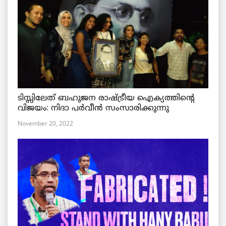
ടിസ്സിലേത് ബഹുജന രാഷ്ട്രീയ ഐക്യത്തിന്റെ
വിജയം: നിദാ പർവീൻ സംസാരിക്കുന്നു
November 20, 2022