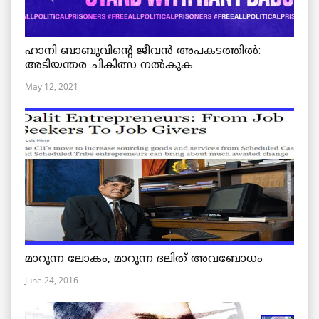
ഹാനി ബാബുവിന്റെ ജീവൻ അപകടത്തിൽ:
അടിയന്തര ചികിത്സ നൽകുക
May 12, 2021
മാറുന്ന ലോകം, മാറുന്ന ദലിത് അവബോധം
June 24, 2016