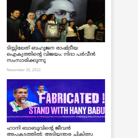
ടിസ്സിലേത് ബഹുജന രാഷ്ട്രീയ
ഐക്യത്തിന്റെ വിജയം: നിദാ പർവീൻ
സംസാരിക്കുന്നു
November 20, 2022
ഹാനി ബാബുവിന്റെ ജീവൻ
അപകടത്തിൽ: അടിയന്തര ചികിത്സ