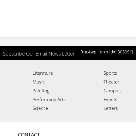
[mc4wp_form id="30309"]
Subscribe Our Email News Letter
Literature
Sports
Music
Theater
Painting
Campus
Performing Arts
Events
Science
Letters
CONTACT