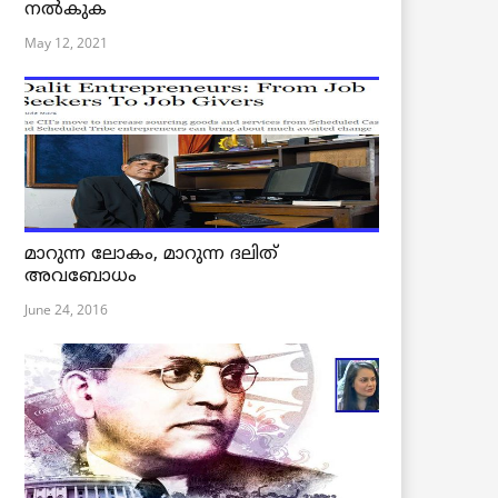
നൽകുക
May 12, 2021
മാറുന്ന ലോകം, മാറുന്ന ദലിത്
അവബോധം
June 24, 2016