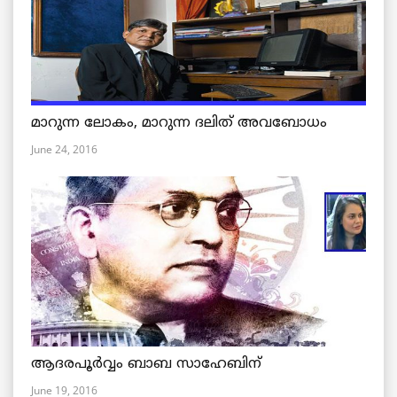
മാറുന്ന ലോകം, മാറുന്ന ദലിത് അവബോധം
June 24, 2016
ആദരപൂര്‍വ്വം ബാബ സാഹേബിന്
June 19, 2016