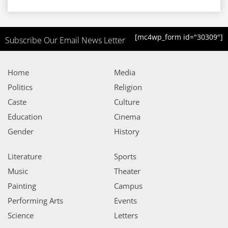
[mc4wp_form id="30309"]
Subscribe Our Email News Letter
Home
Media
Politics
Religion
Caste
Culture
Education
Cinema
Gender
History
Literature
Sports
Music
Theater
Painting
Campus
Performing Arts
Events
Science
Letters