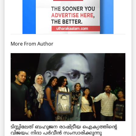
More From Author
ടിസ്സിലേത് ബഹുജന രാഷ്ട്രീയ ഐക്യത്തിന്റെ
വിജയം: നിദാ പർവീൻ സംസാരിക്കുന്നു