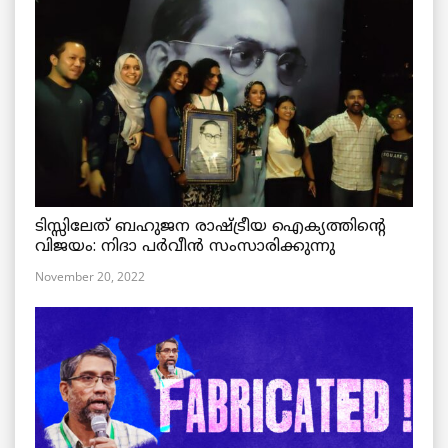
ടിസ്സിലേത് ബഹുജന രാഷ്ട്രീയ ഐക്യത്തിന്റെ
വിജയം: നിദാ പർവീൻ സംസാരിക്കുന്നു
November 20, 2022