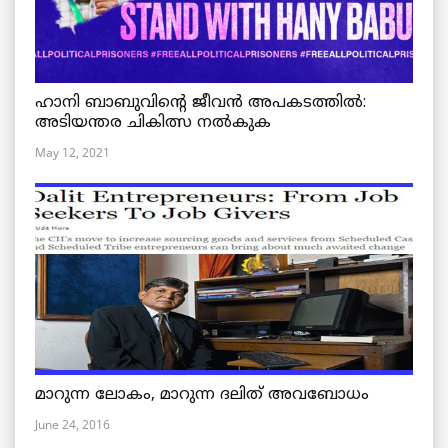
ഹാനി ബാബുവിന്റെ ജീവൻ അപകടത്തിൽ:
അടിയന്തര ചികിത്സ നൽകുക
May 12, 2021
മാറുന്ന ലോകം, മാറുന്ന ദലിത് അവബോധം
June 24, 2016