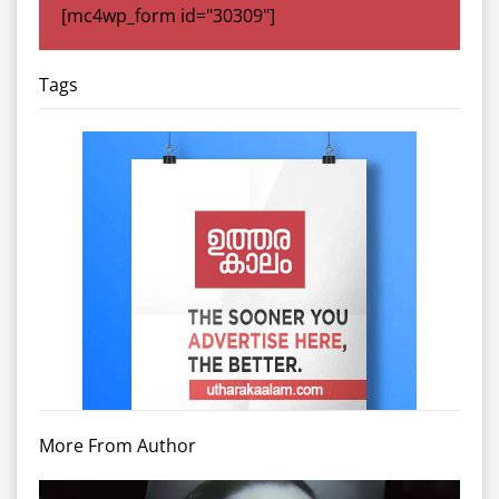
[mc4wp_form id="30309"]
Tags
More From Author