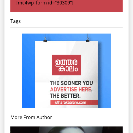
[mc4wp_form id="30309"]
Tags
More From Author