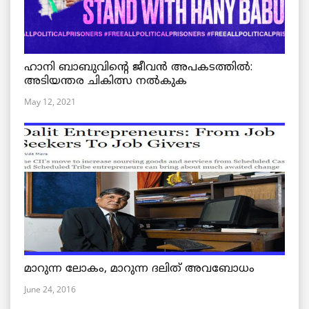
ഹാനി ബാബുവിന്റെ ജീവൻ അപകടത്തിൽ:
അടിയന്തര ചികിത്സ നൽകുക
May 12, 2021
മാറുന്ന ലോകം, മാറുന്ന ദലിത് അവബോധം
June 24, 2016