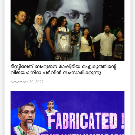
ടിസ്സിലേത് ബഹുജന രാഷ്ട്രീയ ഐക്യത്തിന്റെ
വിജയം: നിദാ പർവീൻ സംസാരിക്കുന്നു
November 20, 2022