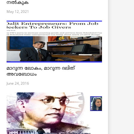
നൽകുക
May 12, 2021
മാറുന്ന ലോകം, മാറുന്ന ദലിത്
അവബോധം
June 24, 2016