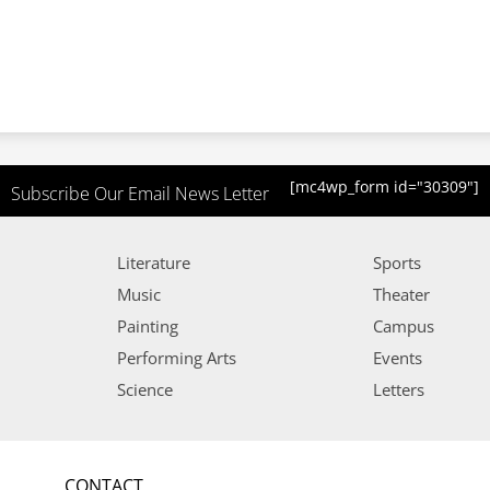
[mc4wp_form id="30309"]
Subscribe Our Email News Letter
Literature
Sports
Music
Theater
Painting
Campus
Performing Arts
Events
Science
Letters
CONTACT