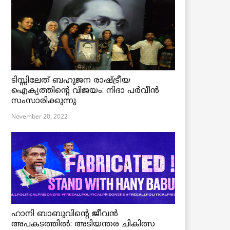
ടിസ്സിലേത് ബഹുജന രാഷ്ട്രീയ
ഐക്യത്തിന്റെ വിജയം: നിദാ പർവീൻ
സംസാരിക്കുന്നു
November 20, 2022
ഹാനി ബാബുവിന്റെ ജീവൻ
അപകടത്തിൽ: അടിയന്തര ചികിത്സ