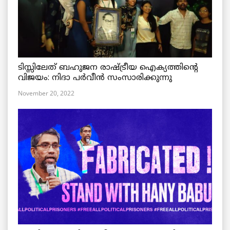
ടിസ്സിലേത് ബഹുജന രാഷ്ട്രീയ ഐക്യത്തിന്റെ
വിജയം: നിദാ പർവീൻ സംസാരിക്കുന്നു
November 20, 2022