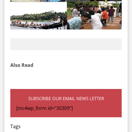
Also Read
SUBSCRIBE OUR EMAIL NEWS LETTER
[mc4wp_form id="30309"]
Tags