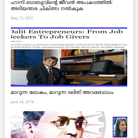
ഹാനി ബാബുവിന്റെ ജീവൻ അപകടത്തിൽ:
അടിയന്തര ചികിത്സ നൽകുക
May 12, 2021
മാറുന്ന ലോകം, മാറുന്ന ദലിത് അവബോധം
June 24, 2016