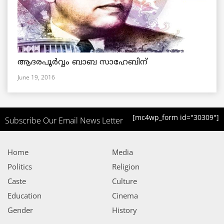
ആദരപൂര്‍വ്വം ബാബ സാഹേബിന്
June 19, 2016
[mc4wp_form id="30309"]
Subscribe Our Email News Letter
Home
Media
Politics
Religion
Caste
Culture
Education
Cinema
Gender
History