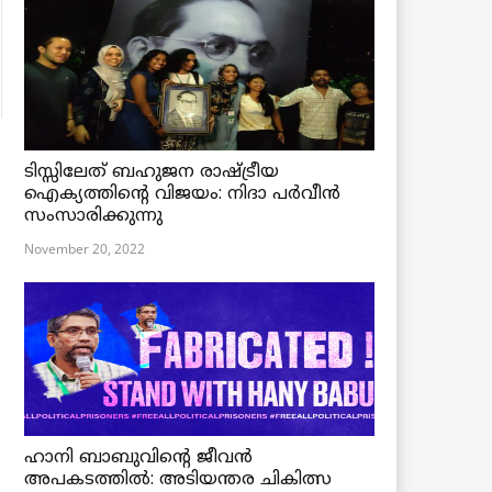
ടിസ്സിലേത് ബഹുജന രാഷ്ട്രീയ
ഐക്യത്തിന്റെ വിജയം: നിദാ പർവീൻ
സംസാരിക്കുന്നു
November 20, 2022
ഹാനി ബാബുവിന്റെ ജീവൻ
അപകടത്തിൽ: അടിയന്തര ചികിത്സ