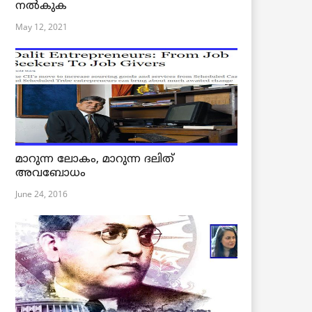
നൽകുക
May 12, 2021
മാറുന്ന ലോകം, മാറുന്ന ദലിത്
അവബോധം
June 24, 2016