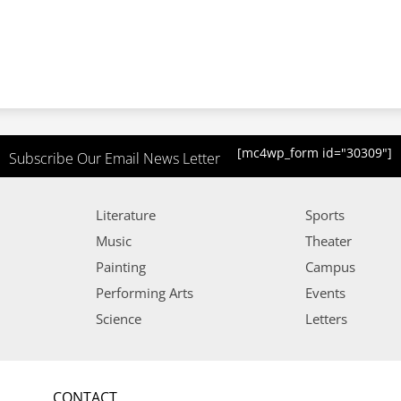
[mc4wp_form id="30309"]
Subscribe Our Email News Letter
Literature
Sports
Music
Theater
Painting
Campus
Performing Arts
Events
Science
Letters
CONTACT