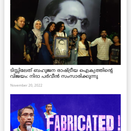
ടിസ്സിലേത് ബഹുജന രാഷ്ട്രീയ ഐക്യത്തിന്റെ
വിജയം: നിദാ പർവീൻ സംസാരിക്കുന്നു
November 20, 2022