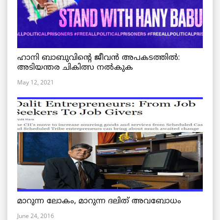
ഹാനി ബാബുവിന്റെ ജീവൻ അപകടത്തിൽ:
അടിയന്തര ചികിത്സ നൽകുക
May 12, 2021
മാറുന്ന ലോകം, മാറുന്ന ദലിത് അവബോധം
June 24, 2016