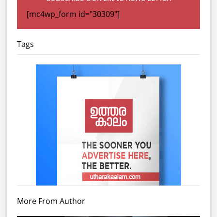
[mc4wp_form id="30309"]
Tags
More From Author