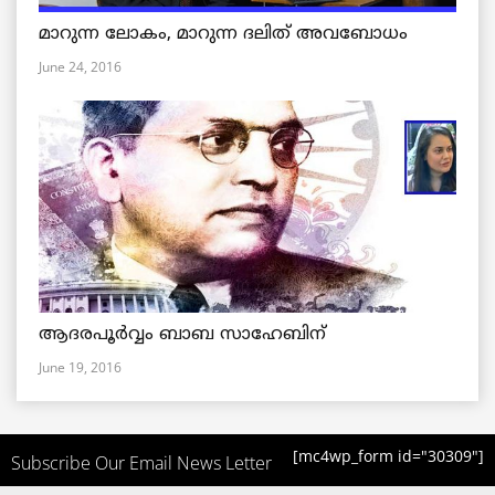
മാറുന്ന ലോകം, മാറുന്ന ദലിത് അവബോധം
June 24, 2016
ആദരപൂര്‍വ്വം ബാബ സാഹേബിന്
June 19, 2016
[mc4wp_form id="30309"]
Subscribe Our Email News Letter