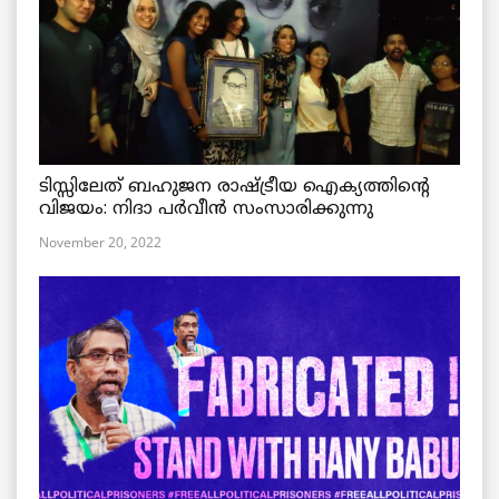
ടിസ്സിലേത് ബഹുജന രാഷ്ട്രീയ ഐക്യത്തിന്റെ
വിജയം: നിദാ പർവീൻ സംസാരിക്കുന്നു
November 20, 2022