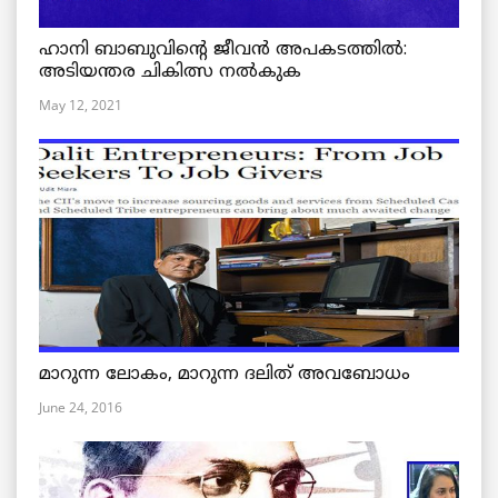
ഹാനി ബാബുവിന്റെ ജീവൻ അപകടത്തിൽ:
അടിയന്തര ചികിത്സ നൽകുക
May 12, 2021
മാറുന്ന ലോകം, മാറുന്ന ദലിത് അവബോധം
June 24, 2016