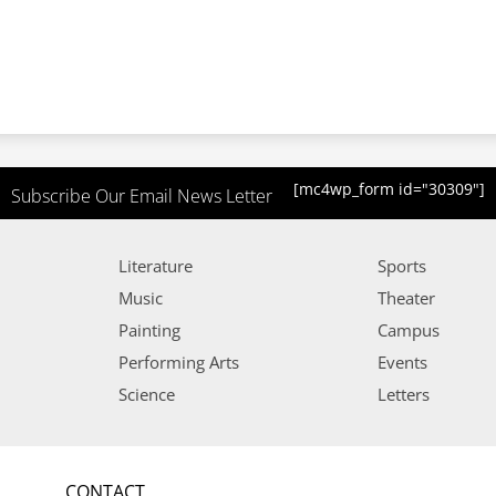
[mc4wp_form id="30309"]
Subscribe Our Email News Letter
Literature
Sports
Music
Theater
Painting
Campus
Performing Arts
Events
Science
Letters
CONTACT