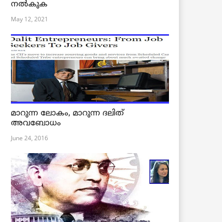
നൽകുക
May 12, 2021
മാറുന്ന ലോകം, മാറുന്ന ദലിത്
അവബോധം
June 24, 2016