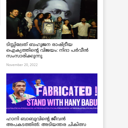
ടിസ്സിലേത് ബഹുജന രാഷ്ട്രീയ
ഐക്യത്തിന്റെ വിജയം: നിദാ പർവീൻ
സംസാരിക്കുന്നു
November 20, 2022
ഹാനി ബാബുവിന്റെ ജീവൻ
അപകടത്തിൽ: അടിയന്തര ചികിത്സ