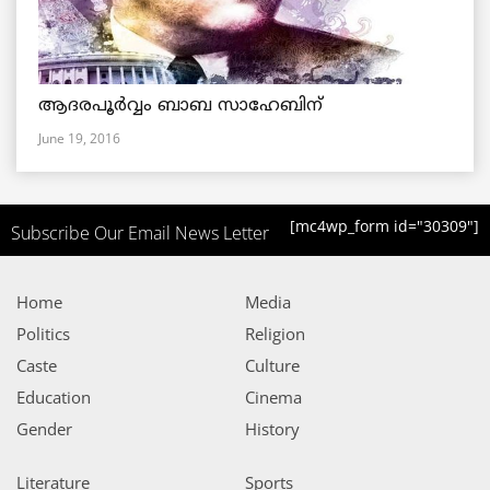
ആദരപൂര്‍വ്വം ബാബ സാഹേബിന്
June 19, 2016
[mc4wp_form id="30309"]
Subscribe Our Email News Letter
Home
Media
Politics
Religion
Caste
Culture
Education
Cinema
Gender
History
Literature
Sports