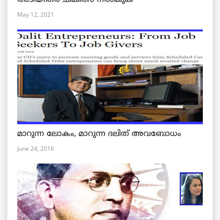
അടിയന്തര ചികിത്സ നൽകുക
May 12, 2021
മാറുന്ന ലോകം, മാറുന്ന ദലിത് അവബോധം
June 24, 2016