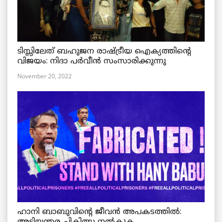
ടിസ്സിലേത് ബഹുജന രാഷ്ട്രീയ ഐക്യത്തിന്റെ
വിജയം: നിദാ പർവീൻ സംസാരിക്കുന്നു
November 20, 2022
ഹാനി ബാബുവിന്റെ ജീവൻ അപകടത്തിൽ: