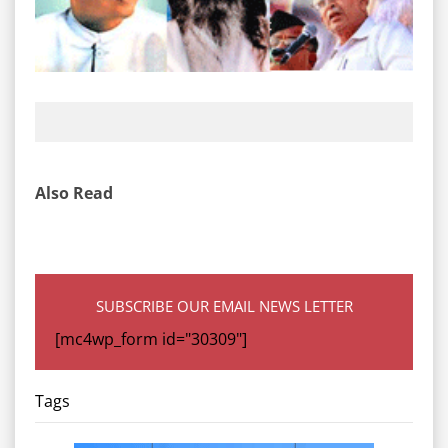
Also Read
SUBSCRIBE OUR EMAIL NEWS LETTER
[mc4wp_form id="30309"]
Tags