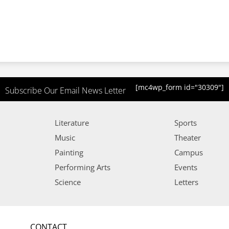
[mc4wp_form id="30309"]
Subscribe Our Email News Letter
Literature
Sports
Music
Theater
Painting
Campus
Performing Arts
Events
Science
Letters
CONTACT