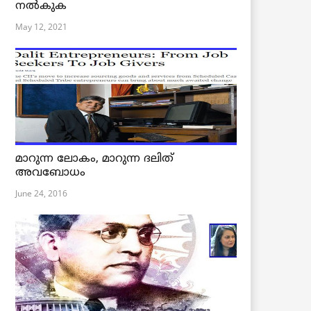
നൽകുക
May 12, 2021
മാറുന്ന ലോകം, മാറുന്ന ദലിത്
അവബോധം
June 24, 2016