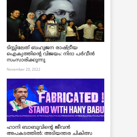
ടിസ്സിലേത് ബഹുജന രാഷ്ട്രീയ
ഐക്യത്തിന്റെ വിജയം: നിദാ പർവീൻ
സംസാരിക്കുന്നു
November 20, 2022
ഹാനി ബാബുവിന്റെ ജീവൻ
അപകടത്തിൽ: അടിയന്തര ചികിത്സ