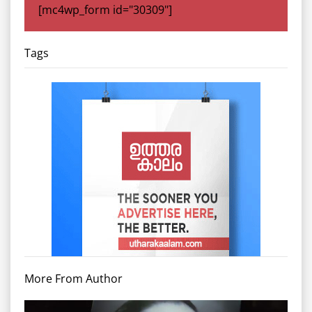
[mc4wp_form id="30309"]
Tags
More From Author