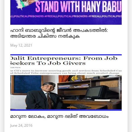
ഹാനി ബാബുവിന്റെ ജീവൻ അപകടത്തിൽ:
അടിയന്തര ചികിത്സ നൽകുക
May 12, 2021
മാറുന്ന ലോകം, മാറുന്ന ദലിത് അവബോധം
June 24, 2016