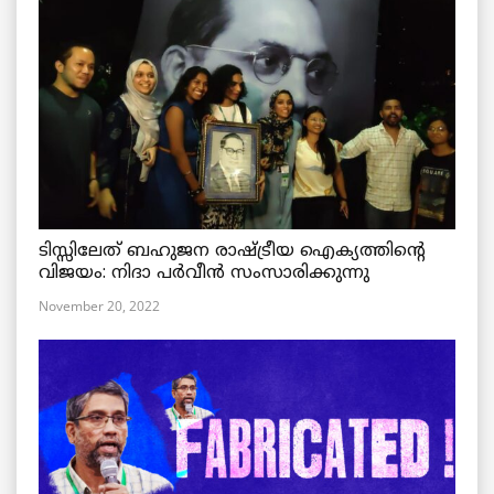
ടിസ്സിലേത് ബഹുജന രാഷ്ട്രീയ ഐക്യത്തിന്റെ
വിജയം: നിദാ പർവീൻ സംസാരിക്കുന്നു
November 20, 2022