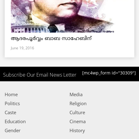
ആദരപൂര്‍വ്വം ബാബ സാഹേബിന്
June 19, 2016
[mc4wp_form id="30309"]
Subscribe Our Email News Letter
Home
Media
Politics
Religion
Caste
Culture
Education
Cinema
Gender
History