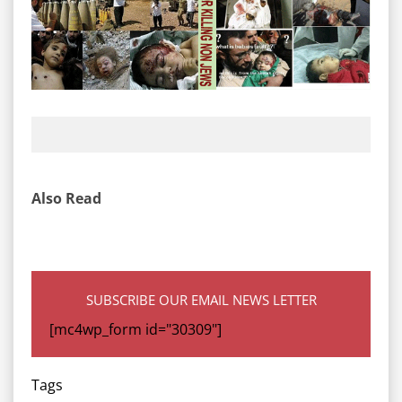
Also Read
SUBSCRIBE OUR EMAIL NEWS LETTER
[mc4wp_form id="30309"]
Tags