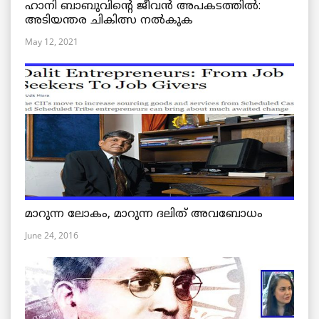
ഹാനി ബാബുവിന്റെ ജീവൻ അപകടത്തിൽ:
അടിയന്തര ചികിത്സ നൽകുക
May 12, 2021
മാറുന്ന ലോകം, മാറുന്ന ദലിത് അവബോധം
June 24, 2016