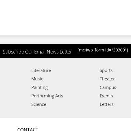
[mc4wp_form id="30309"]
Subscribe Our Email News Letter
Literature
Sports
Music
Theater
Painting
Campus
Performing Arts
Events
Science
Letters
CONTACT