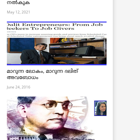
നൽകുക
May 12, 2021
മാറുന്ന ലോകം, മാറുന്ന ദലിത്
അവബോധം
June 24, 2016