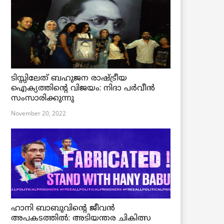
ടിസ്സിലേത് ബഹുജന രാഷ്ട്രീയ
ഐക്യത്തിന്റെ വിജയം: നിദാ പർവീൻ
സംസാരിക്കുന്നു
November 20, 2022
ഹാനി ബാബുവിന്റെ ജീവൻ
അപകടത്തിൽ: അടിയന്തര ചികിത്സ