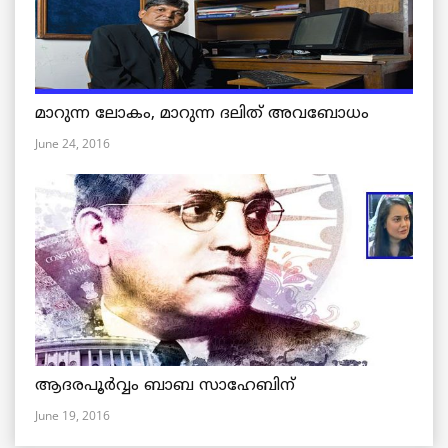
മാറുന്ന ലോകം, മാറുന്ന ദലിത് അവബോധം
June 24, 2016
ആദരപൂര്‍വ്വം ബാബ സാഹേബിന്
June 19, 2016