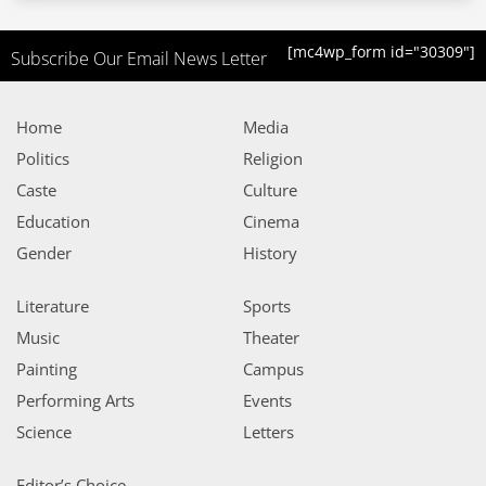
[mc4wp_form id="30309"]
Subscribe Our Email News Letter
Home
Media
Politics
Religion
Caste
Culture
Education
Cinema
Gender
History
Literature
Sports
Music
Theater
Painting
Campus
Performing Arts
Events
Science
Letters
Editor’s Choice