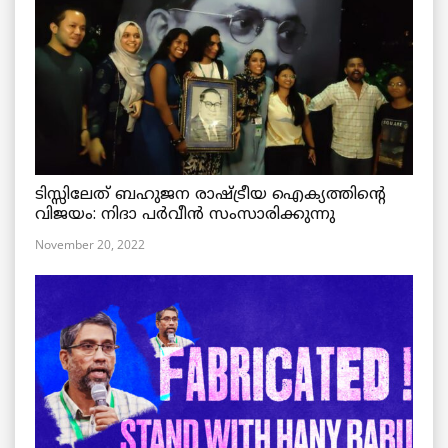
ടിസ്സിലേത് ബഹുജന രാഷ്ട്രീയ ഐക്യത്തിന്റെ
വിജയം: നിദാ പർവീൻ സംസാരിക്കുന്നു
November 20, 2022