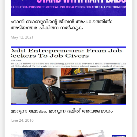
ഹാനി ബാബുവിന്റെ ജീവൻ അപകടത്തിൽ:
അടിയന്തര ചികിത്സ നൽകുക
May 12, 2021
മാറുന്ന ലോകം, മാറുന്ന ദലിത് അവബോധം
June 24, 2016