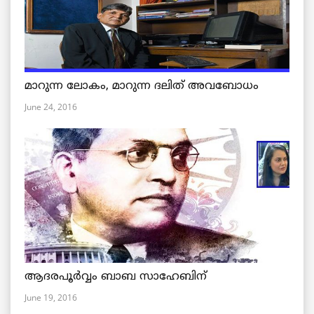
മാറുന്ന ലോകം, മാറുന്ന ദലിത് അവബോധം
June 24, 2016
ആദരപൂര്‍വ്വം ബാബ സാഹേബിന്
June 19, 2016