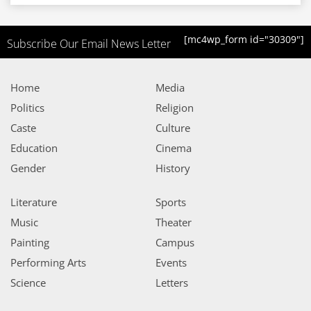
[mc4wp_form id="30309"]
Subscribe Our Email News Letter
Home
Media
Politics
Religion
Caste
Culture
Education
Cinema
Gender
History
Literature
Sports
Music
Theater
Painting
Campus
Performing Arts
Events
Science
Letters