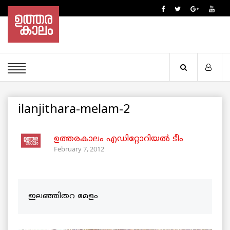
ilanjithara-melam-2
ഉത്തരകാലം എഡിറ്റോറിയല്‍ ടീം
February 7, 2012
ഇലഞ്ഞിതറ മേളം