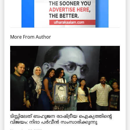
More From Author
ടിസ്സിലേത് ബഹുജന രാഷ്ട്രീയ ഐക്യത്തിന്റെ
വിജയം: നിദാ പർവീൻ സംസാരിക്കുന്നു