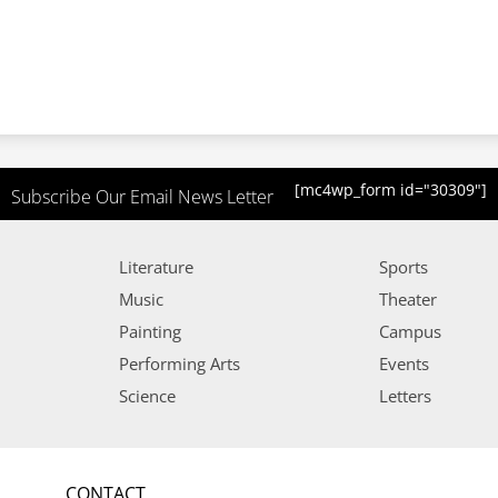
[mc4wp_form id="30309"]
Subscribe Our Email News Letter
Literature
Sports
Music
Theater
Painting
Campus
Performing Arts
Events
Science
Letters
CONTACT