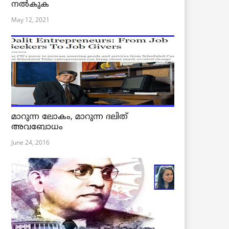
നൽകുക
May 12, 2021
മാറുന്ന ലോകം, മാറുന്ന ദലിത്
അവബോധം
June 24, 2016