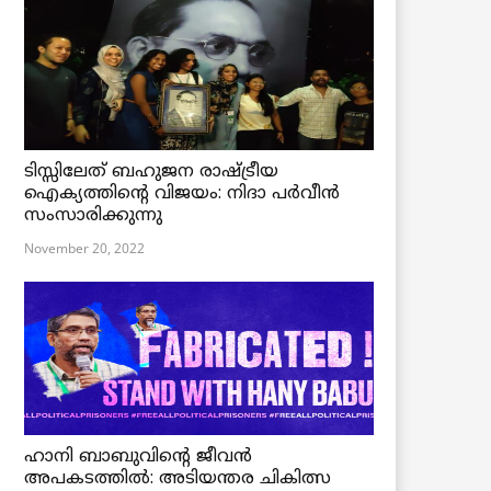
ടിസ്സിലേത് ബഹുജന രാഷ്ട്രീയ
ഐക്യത്തിന്റെ വിജയം: നിദാ പർവീൻ
സംസാരിക്കുന്നു
November 20, 2022
ഹാനി ബാബുവിന്റെ ജീവൻ
അപകടത്തിൽ: അടിയന്തര ചികിത്സ