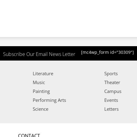
[mc4wp_form id="30309"]
Subscribe Our Email News Letter
Literature
Sports
Music
Theater
Painting
Campus
Performing Arts
Events
Science
Letters
CONTACT