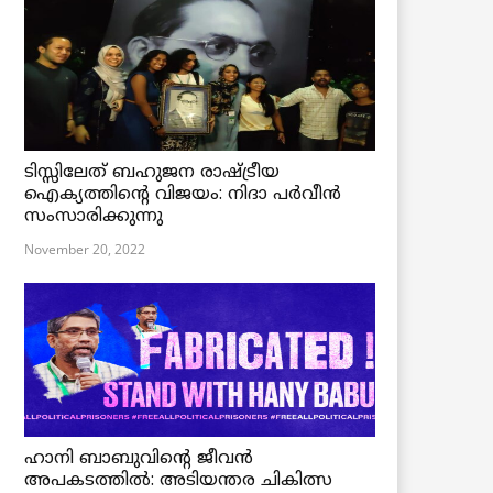
ടിസ്സിലേത് ബഹുജന രാഷ്ട്രീയ
ഐക്യത്തിന്റെ വിജയം: നിദാ പർവീൻ
സംസാരിക്കുന്നു
November 20, 2022
ഹാനി ബാബുവിന്റെ ജീവൻ
അപകടത്തിൽ: അടിയന്തര ചികിത്സ