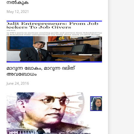
നൽകുക
May 12, 2021
മാറുന്ന ലോകം, മാറുന്ന ദലിത്
അവബോധം
June 24, 2016