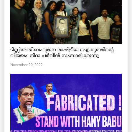
ടിസ്സിലേത് ബഹുജന രാഷ്ട്രീയ ഐക്യത്തിന്റെ
വിജയം: നിദാ പർവീൻ സംസാരിക്കുന്നു
November 20, 2022