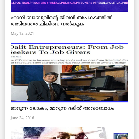
ഹാനി ബാബുവിന്റെ ജീവൻ അപകടത്തിൽ:
അടിയന്തര ചികിത്സ നൽകുക
May 12, 2021
മാറുന്ന ലോകം, മാറുന്ന ദലിത് അവബോധം
June 24, 2016