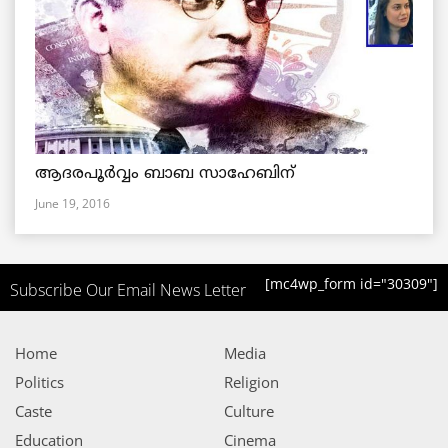
ആദരപൂര്‍വ്വം ബാബ സാഹേബിന്
June 19, 2016
[mc4wp_form id="30309"]
Subscribe Our Email News Letter
Home
Media
Politics
Religion
Caste
Culture
Education
Cinema