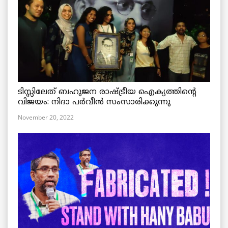
ടിസ്സിലേത് ബഹുജന രാഷ്ട്രീയ ഐക്യത്തിന്റെ
വിജയം: നിദാ പർവീൻ സംസാരിക്കുന്നു
November 20, 2022