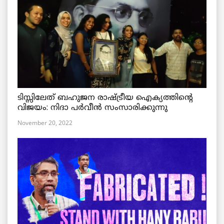
ടിസ്സിലേത് ബഹുജന രാഷ്ട്രീയ ഐക്യത്തിന്റെ
വിജയം: നിദാ പർവീൻ സംസാരിക്കുന്നു
November 20, 2022