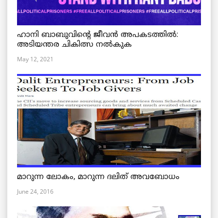
ഹാനി ബാബുവിന്റെ ജീവൻ അപകടത്തിൽ:
അടിയന്തര ചികിത്സ നൽകുക
May 12, 2021
മാറുന്ന ലോകം, മാറുന്ന ദലിത് അവബോധം
June 24, 2016