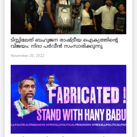
ടിസ്സിലേത് ബഹുജന രാഷ്ട്രീയ ഐക്യത്തിന്റെ
വിജയം: നിദാ പർവീൻ സംസാരിക്കുന്നു
November 20, 2022