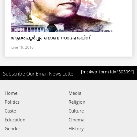
ആദരപൂര്‍വ്വം ബാബ സാഹേബിന്
June 19, 2016
[mc4wp_form id="30309"]
Subscribe Our Email News Letter
Home
Media
Politics
Religion
Caste
Culture
Education
Cinema
Gender
History