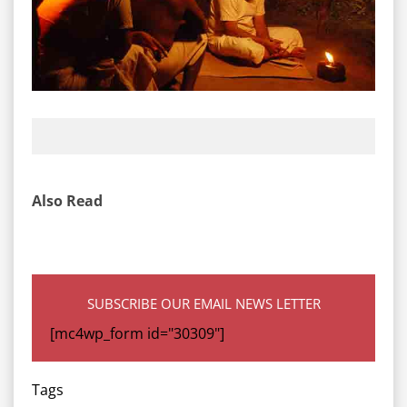
Also Read
SUBSCRIBE OUR EMAIL NEWS LETTER
[mc4wp_form id="30309"]
Tags