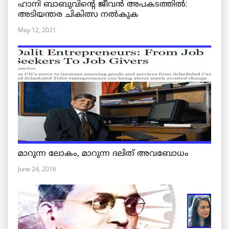
ഹാനി ബാബുവിന്റെ ജീവൻ അപകടത്തിൽ:
അടിയന്തര ചികിത്സ നൽകുക
May 12, 2021
മാറുന്ന ലോകം, മാറുന്ന ദലിത് അവബോധം
June 24, 2016