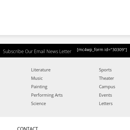
[mc4wp_form id="30309"]
Subscribe Our Email News Letter
Literature
Sports
Music
Theater
Painting
Campus
Performing Arts
Events
Science
Letters
CONTACT