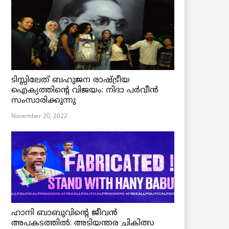
ടിസ്സിലേത് ബഹുജന രാഷ്ട്രീയ
ഐക്യത്തിന്റെ വിജയം: നിദാ പർവീൻ
സംസാരിക്കുന്നു
November 20, 2022
ഹാനി ബാബുവിന്റെ ജീവൻ
അപകടത്തിൽ: അടിയന്തര ചികിത്സ