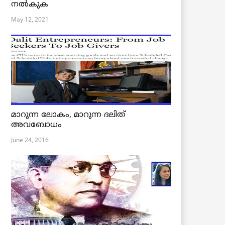
നൽകുക
May 12, 2021
മാറുന്ന ലോകം, മാറുന്ന ദലിത്
അവബോധം
June 24, 2016