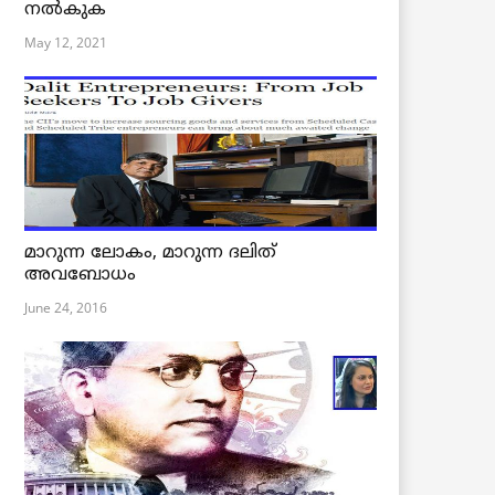
നൽകുക
May 12, 2021
മാറുന്ന ലോകം, മാറുന്ന ദലിത്
അവബോധം
June 24, 2016