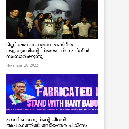
ടിസ്സിലേത് ബഹുജന രാഷ്ട്രീയ
ഐക്യത്തിന്റെ വിജയം: നിദാ പർവീൻ
സംസാരിക്കുന്നു
November 20, 2022
ഹാനി ബാബുവിന്റെ ജീവൻ
അപകടത്തിൽ: അടിയന്തര ചികിത്സ