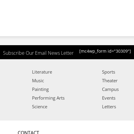
[mc4wp_form id="30309"]
Subscribe Our Email News Letter
Literature
Sports
Music
Theater
Painting
Campus
Performing Arts
Events
Science
Letters
CONTACT