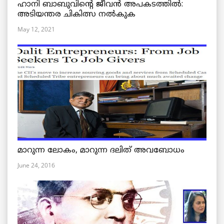
ഹാനി ബാബുവിന്റെ ജീവൻ അപകടത്തിൽ:
അടിയന്തര ചികിത്സ നൽകുക
May 12, 2021
മാറുന്ന ലോകം, മാറുന്ന ദലിത് അവബോധം
June 24, 2016