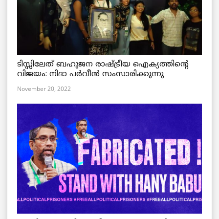
ടിസ്സിലേത് ബഹുജന രാഷ്ട്രീയ ഐക്യത്തിന്റെ
വിജയം: നിദാ പർവീൻ സംസാരിക്കുന്നു
November 20, 2022