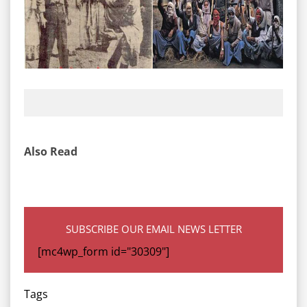
Also Read
SUBSCRIBE OUR EMAIL NEWS LETTER
[mc4wp_form id="30309"]
Tags