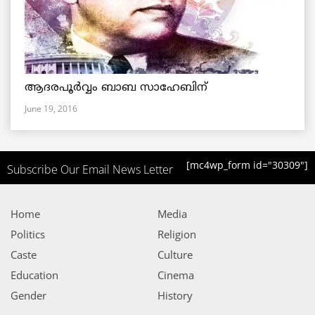
ആദരപൂര്‍വ്വം ബാബ സാഹേബിന്
June 19, 2016
[mc4wp_form id="30309"]
Subscribe Our Email News Letter
Home
Media
Politics
Religion
Caste
Culture
Education
Cinema
Gender
History