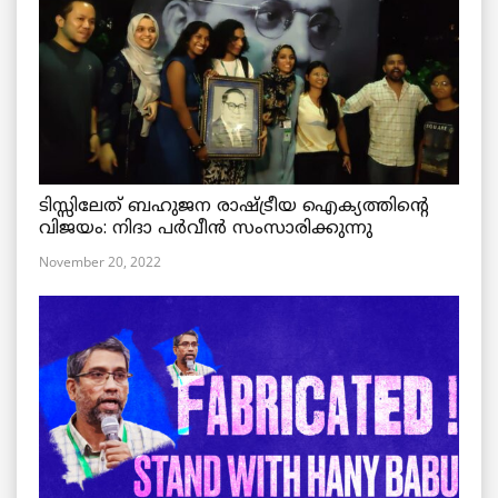
ടിസ്സിലേത് ബഹുജന രാഷ്ട്രീയ ഐക്യത്തിന്റെ
വിജയം: നിദാ പർവീൻ സംസാരിക്കുന്നു
November 20, 2022