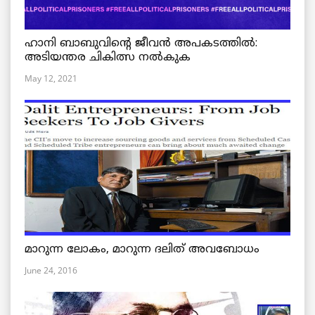
ഹാനി ബാബുവിന്റെ ജീവൻ അപകടത്തിൽ:
അടിയന്തര ചികിത്സ നൽകുക
May 12, 2021
മാറുന്ന ലോകം, മാറുന്ന ദലിത് അവബോധം
June 24, 2016