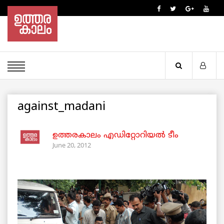
against_madani
ഉത്തരകാലം എഡിറ്റോറിയല്‍ ടീം
June 20, 2012