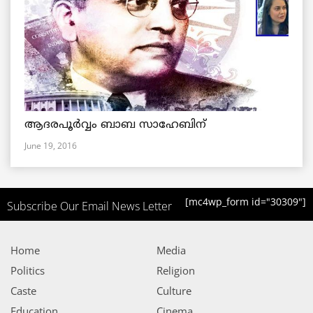
ആദരപൂര്‍വ്വം ബാബ സാഹേബിന്
June 19, 2016
[mc4wp_form id="30309"]
Subscribe Our Email News Letter
Home
Media
Politics
Religion
Caste
Culture
Education
Cinema