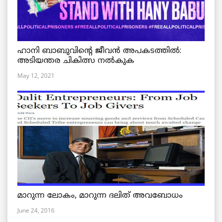
ഹാനി ബാബുവിന്റെ ജീവൻ അപകടത്തിൽ:
അടിയന്തര ചികിത്സ നൽകുക
May 12, 2021
മാറുന്ന ലോകം, മാറുന്ന ദലിത് അവബോധം
June 24, 2016