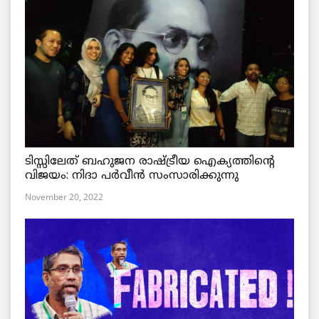
ടിസ്സിലേത് ബഹുജന രാഷ്ട്രീയ ഐക്യത്തിന്റെ
വിജയം: നിദാ പർവീൻ സംസാരിക്കുന്നു
November 20, 2022