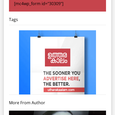
[mc4wp_form id="30309"]
Tags
More From Author