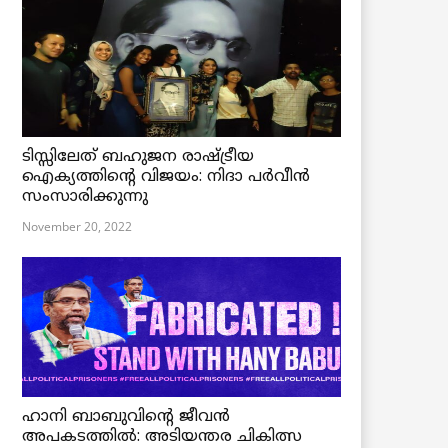
ടിസ്സിലേത് ബഹുജന രാഷ്ട്രീയ
ഐക്യത്തിന്റെ വിജയം: നിദാ പർവീൻ
സംസാരിക്കുന്നു
November 20, 2022
ഹാനി ബാബുവിന്റെ ജീവൻ
അപകടത്തിൽ: അടിയന്തര ചികിത്സ