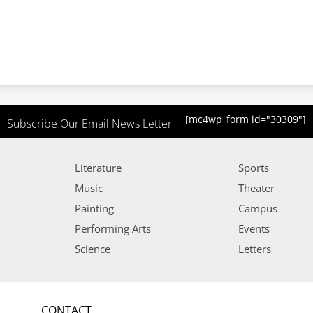
[mc4wp_form id="30309"]
Subscribe Our Email News Letter
Literature
Sports
Music
Theater
Painting
Campus
Performing Arts
Events
Science
Letters
CONTACT