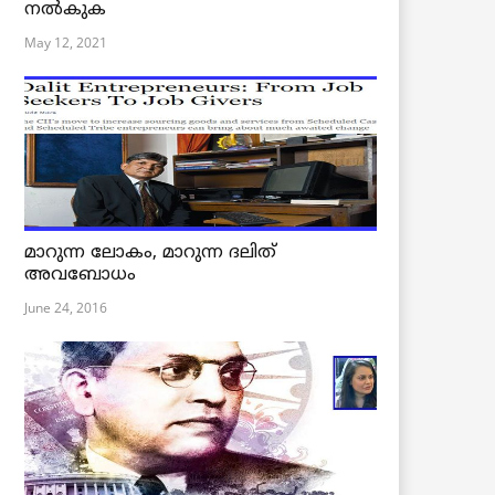
നൽകുക
May 12, 2021
മാറുന്ന ലോകം, മാറുന്ന ദലിത്
അവബോധം
June 24, 2016