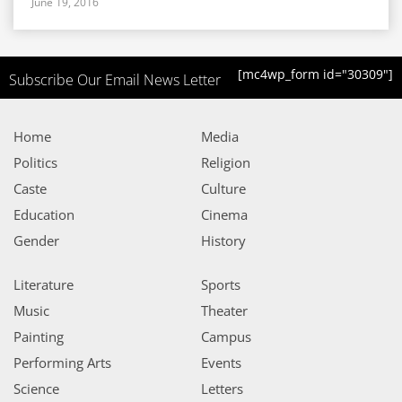
June 19, 2016
[mc4wp_form id="30309"]
Subscribe Our Email News Letter
Home
Media
Politics
Religion
Caste
Culture
Education
Cinema
Gender
History
Literature
Sports
Music
Theater
Painting
Campus
Performing Arts
Events
Science
Letters