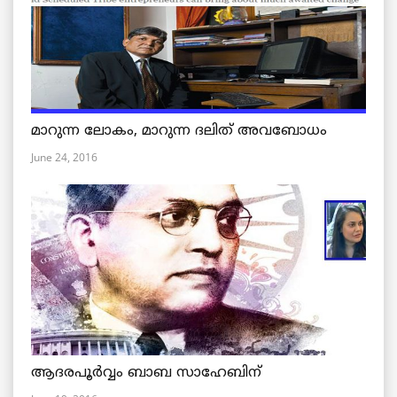
മാറുന്ന ലോകം, മാറുന്ന ദലിത് അവബോധം
June 24, 2016
ആദരപൂര്‍വ്വം ബാബ സാഹേബിന്