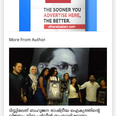
More From Author
ടിസ്സിലേത് ബഹുജന രാഷ്ട്രീയ ഐക്യത്തിന്റെ
വിജയം: നിദാ പർവീൻ സംസാരിക്കുന്നു