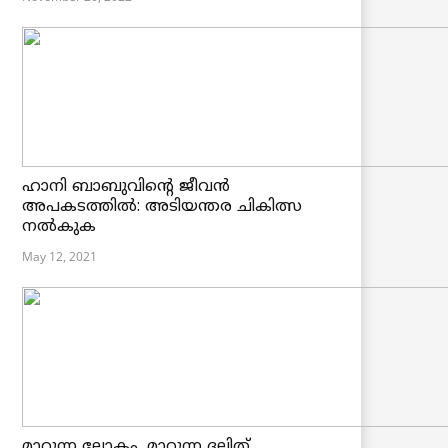
ഹാനി ബാബുവിന്റെ ജീവൻ
അപകടത്തിൽ: അടിയന്തര ചികിത്സ
നൽകുക
May 12, 2021
മാറുന്ന ലോകം, മാറുന്ന ദലിത്