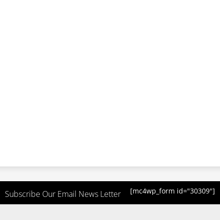
[mc4wp_form id="30309"]
Subscribe Our Email News Letter