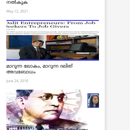
നൽകുക
May 12, 2021
മാറുന്ന ലോകം, മാറുന്ന ദലിത്
അവബോധം
June 24, 2016