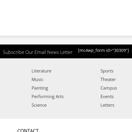
[mc4wp_form id="30309"]
Subscribe Our Email News Letter
Literature
Sports
Music
Theater
Painting
Campus
Performing Arts
Events
Science
Letters
CONTACT