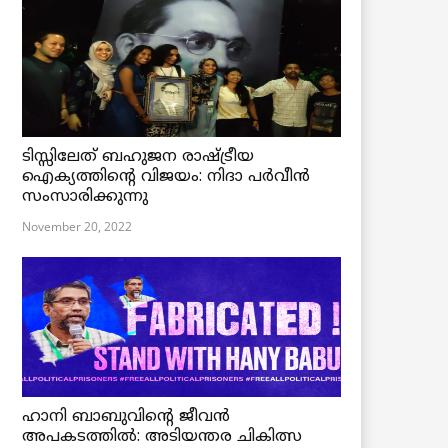
ടിസ്സിലേത് ബഹുജന രാഷ്ട്രീയ
ഐക്യത്തിന്റെ വിജയം: നിദാ പർവീൻ
സംസാരിക്കുന്നു
November 20, 2022
ഹാനി ബാബുവിന്റെ ജീവൻ
അപകടത്തിൽ: അടിയന്തര ചികിത്സ