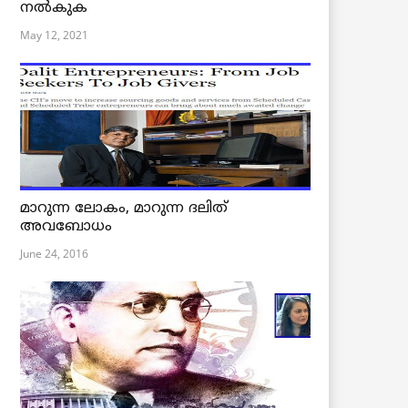
നൽകുക
May 12, 2021
മാറുന്ന ലോകം, മാറുന്ന ദലിത്
അവബോധം
June 24, 2016