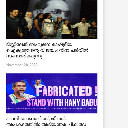
ടിസ്സിലേത് ബഹുജന രാഷ്ട്രീയ
ഐക്യത്തിന്റെ വിജയം: നിദാ പർവീൻ
സംസാരിക്കുന്നു
November 20, 2022
ഹാനി ബാബുവിന്റെ ജീവൻ
അപകടത്തിൽ: അടിയന്തര ചികിത്സ