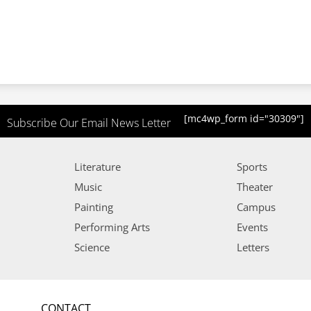
[mc4wp_form id="30309"]
Subscribe Our Email News Letter
Literature
Sports
Music
Theater
Painting
Campus
Performing Arts
Events
Science
Letters
CONTACT