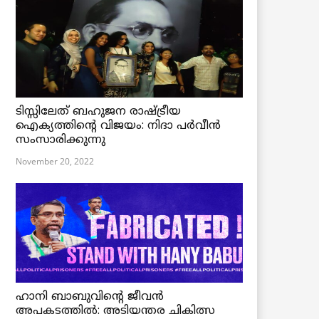
ടിസ്സിലേത് ബഹുജന രാഷ്ട്രീയ
ഐക്യത്തിന്റെ വിജയം: നിദാ പർവീൻ
സംസാരിക്കുന്നു
November 20, 2022
ഹാനി ബാബുവിന്റെ ജീവൻ
അപകടത്തിൽ: അടിയന്തര ചികിത്സ