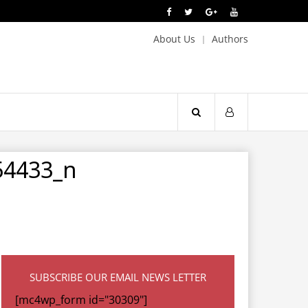
About Us
Authors
54433_n
SUBSCRIBE OUR EMAIL NEWS LETTER
[mc4wp_form id="30309"]