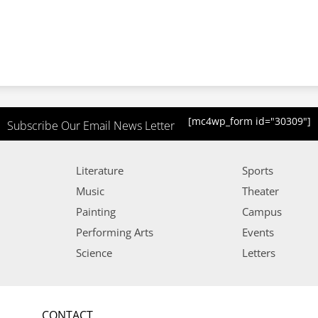
[mc4wp_form id="30309"]
Subscribe Our Email News Letter
Literature
Sports
Music
Theater
Painting
Campus
Performing Arts
Events
Science
Letters
CONTACT