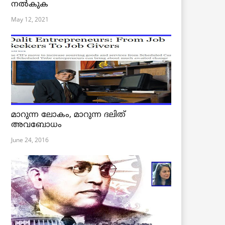
നൽകുക
May 12, 2021
മാറുന്ന ലോകം, മാറുന്ന ദലിത്
അവബോധം
June 24, 2016